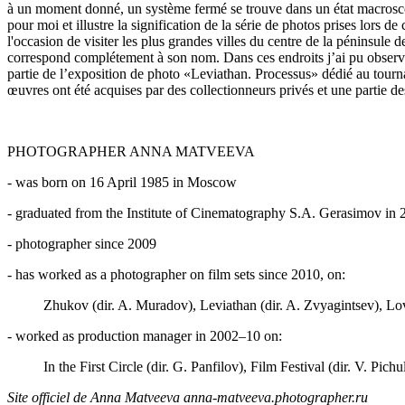
à un moment donné, un système fermé se trouve dans un état macroscopi
pour moi et illustre la signification de la série de photos prises lors
l'occasion de visiter les plus grandes villes du centre de la péninsu
correspond complétement à son nom. Dans ces endroits j’ai pu observe
partie de l’exposition de photo «Leviathan. Processus» dédié au tourn
œuvres ont été acquises par des collectionneurs privés et une partie d
PHOTOGRAPHER ANNA MATVEEVA
- was born on 16 April 1985 in Moscow
- graduated from the Institute of Cinematography S.A. Gerasimov in 
- photographer since 2009
- has worked as a photographer on film sets since 2010, on:
Zhukov (dir. A. Muradov), Leviathan (dir. A. Zvyagintsev), Lov
- worked as production manager in 2002–10 on:
In the First Circle (dir. G. Panfilov), Film Festival (dir. V. P
Site officiel de Anna Matveeva anna-matveeva.photographer.ru