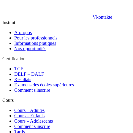
Vkontakte
Institut
À propos
Pour les professionnels
Informations pratiques
Nos opportunités
Certifications
TCF
DELF – DALF
Résultats
Examens des écoles supérieures
Comment s'inscrire
Cours
Сours – Adultes
Cours – Enfants
Cours – Adolescents
Comment s'inscrire
Tarifs