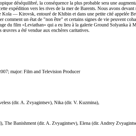
que déséquilibré, la conséquence la plus probable sera une augmentation
 de cette expédition vers les rives de la mer de Barents. Nous avons deva
le de Kola — Kirovsk, entouré de Khibin et dans une petite cité appelé
r comment un état de "non être" et certains signes de vie peuvent coha
age du film «Leviathan» qui a eu lieu à la galerie Ground Solyanka à M
es œuvres a été vendue aux enchères caritatives.
2007; major: Film and Television Producer
eless (dir. A. Zvyagintsev), Nika (dir. V. Kuzmina),
ichul), The Banishment (dir. A. Zvyagintsev), Elena (dir. Andrey Zvyagint