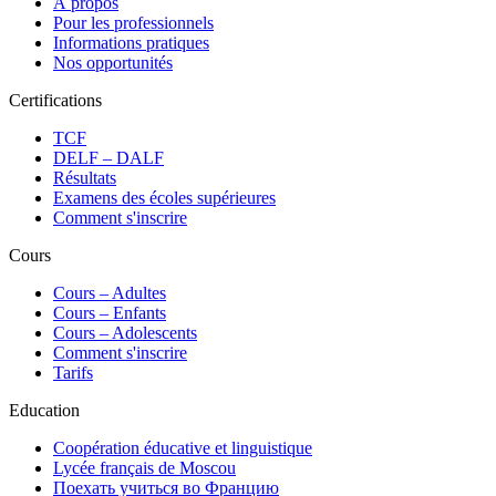
À propos
Pour les professionnels
Informations pratiques
Nos opportunités
Certifications
TCF
DELF – DALF
Résultats
Examens des écoles supérieures
Comment s'inscrire
Cours
Сours – Adultes
Cours – Enfants
Cours – Adolescents
Comment s'inscrire
Tarifs
Education
Coopération éducative et linguistique
Lycée français de Moscou
Поехать учиться во Францию