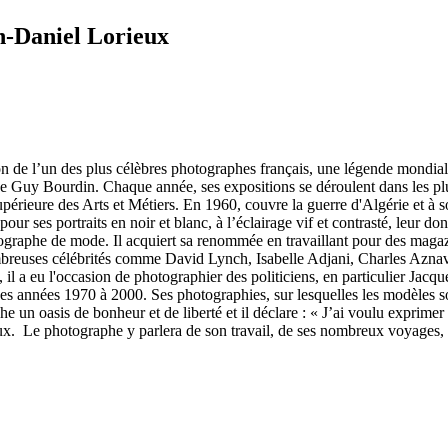
an-Daniel Lorieux
on de l’un des plus célèbres photographes français, une légende mondia
 Guy Bourdin. Chaque année, ses expositions se déroulent dans les pl
ieure des Arts et Métiers. En 1960, couvre la guerre d'Algérie et à son r
pour ses portraits en noir et blanc, à l’éclairage vif et contrasté, leur 
tographe de mode. Il acquiert sa renommée en travaillant pour des mag
mbreuses célébrités comme David Lynch, Isabelle Adjani, Charles Aznav
il a eu l'occasion de photographier des politiciens, en particulier Jacque
s années 1970 à 2000. Ses photographies, sur lesquelles les modèles sont
un oasis de bonheur et de liberté et il déclare : « J’ai voulu exprimer 
ieux. Le photographe y parlera de son travail, de ses nombreux voyages,