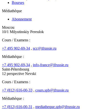
Bourses
Médiathèque
Abonnement
Moscou
10/1 Milyutinskiy Pereulok
Cours / Examens :
+7 495 902-69-34
,
scc@ifrussie.ru
Médiathèque :
+7 495 902-69-34
,
info-france@ifrussie.ru
Saint-Pétersbourg
12 perspective Nevski
Cours / Examens :
+7 (812) 616-00-33
,
cours.spb@ifrussie.ru
Médiathèque :
+7 (812) 616-00-31
,
mediatheque.spb@ifrussie.ru