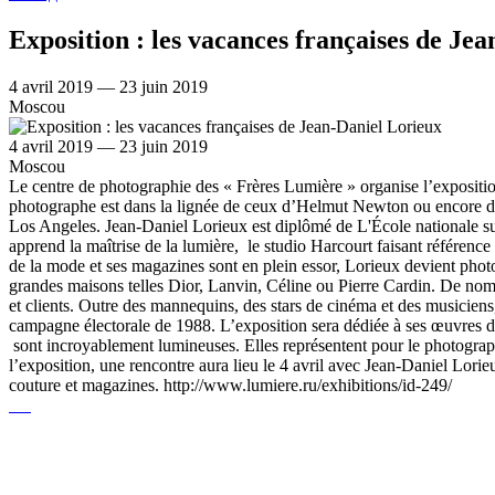
Exposition : les vacances françaises de Je
4 avril 2019 — 23 juin 2019
Moscou
4 avril 2019 — 23 juin 2019
Moscou
Le centre de photographie des « Frères Lumière » organise l’expositi
photographe est dans la lignée de ceux d’Helmut Newton ou encore de
Los Angeles. Jean-Daniel Lorieux est diplômé de L'École nationale supér
apprend la maîtrise de la lumière, le studio Harcourt faisant référence 
de la mode et ses magazines sont en plein essor, Lorieux devient pho
grandes maisons telles Dior, Lanvin, Céline ou Pierre Cardin. De no
et clients. Outre des mannequins, des stars de cinéma et des musiciens, 
campagne électorale de 1988. L’exposition sera dédiée à ses œuvres de
sont incroyablement lumineuses. Elles représentent pour le photographe 
l’exposition, une rencontre aura lieu le 4 avril avec Jean-Daniel Lor
couture et magazines. http://www.lumiere.ru/exhibitions/id-249/