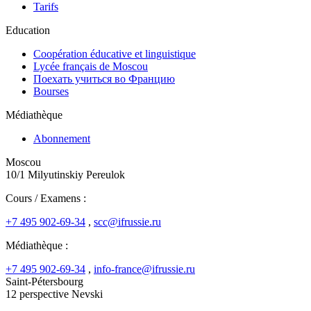
Tarifs
Education
Coopération éducative et linguistique
Lycée français de Moscou
Поехать учиться во Францию
Bourses
Médiathèque
Abonnement
Moscou
10/1 Milyutinskiy Pereulok
Cours / Examens :
+7 495 902-69-34
,
scc@ifrussie.ru
Médiathèque :
+7 495 902-69-34
,
info-france@ifrussie.ru
Saint-Pétersbourg
12 perspective Nevski