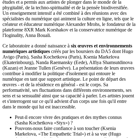
études et a permis aux artistes de plonger dans le monde de la
phygitalité, de la techno-spiritualité et de la pensée biodiversifiée.
Un enseignement intensif a été combiné à des réunions avec des
spécialistes du numérique qui animent la culture en ligne, tels que le
créateur et éducateur numérique Alexander Mrohs, le fondateur de la
plateforme 8XR Mark Korshakov et la conservatrice numérique de
l'Ioginality, Anna Bouali.
Ce laboratoire a donné naissance à
six œuvres et environnements
numériques artistiques
créés par les boursiers du DA5 dont Hugo
Avigo (Paris), Sasha Kochetkova (Paris), Ksenia Markelova
(Ekaterinbourg), Nanda Raemansky (Eede), Alfiya Shamsutdinova
(Kazan) et Jeanne Tullen (Genève). La présentation de leurs œuvres
contribue à modifier la politique d'isolement qui entoure le
numérique en tant que support artistique. Le point de départ des
œuvres - et de la résidence en général - est le corps. Sa
performativité, ses fluctuations dans différents environnements, ses
sens et sa sensualité ainsi que sa capacité à parler. Les artistes jouent
et s'interrogent sur ce qu'il advient d'un corps une fois qu'il entre
dans le monde qui lui est inaccessible.
Peut-il encore vivre des pratiques et des mythes connus
(Sasha Kochetkova «Styx») ?
Pouvons-nous faire confiance à son toucher (Ksenia
Markelova, «The Empathetic Trial») et à sa vue (Hugo