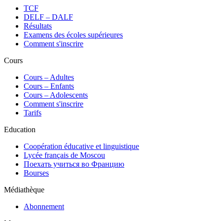
TCF
DELF – DALF
Résultats
Examens des écoles supérieures
Comment s'inscrire
Cours
Сours – Adultes
Cours – Enfants
Cours – Adolescents
Comment s'inscrire
Tarifs
Education
Coopération éducative et linguistique
Lycée français de Moscou
Поехать учиться во Францию
Bourses
Médiathèque
Abonnement