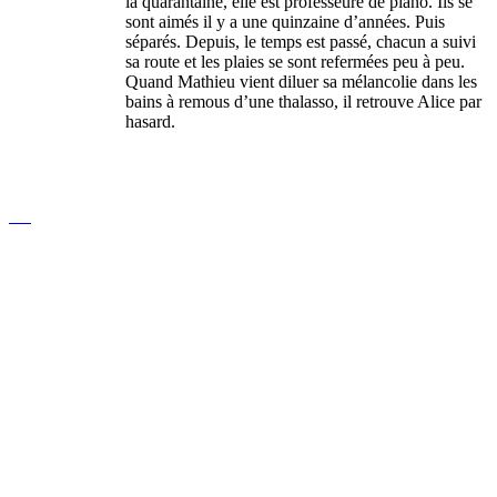
la quarantaine, elle est professeure de piano. Ils se
sont aimés il y a une quinzaine d’années. Puis
séparés. Depuis, le temps est passé, chacun a suivi
sa route et les plaies se sont refermées peu à peu.
Quand Mathieu vient diluer sa mélancolie dans les
bains à remous d’une thalasso, il retrouve Alice par
hasard.