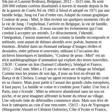
Sik-jun et Laurent Boileau), Belgique, 2012 – 1h15 min. Ils sont
200 000 enfants coréens disséminés à travers le monde depuis la fin
de la guerre de Corée.Né en 1965 à Séoul et adopté en 1971 par une
famille belge, Jung est l’un d’entre eux.Adapté du roman graphique
Couleur de peau : Miel, le film revient sur quelques moments clés de
la vie de Jung : l’orphelinat, l’arrivée en Belgique, la vie de famille,
l’adolescence difficile... Il nous raconte les événements qui l’ont
conduit à accepter ses mixités. Le déracinement, l’identité,
l’intégration, l’amour maternel, tout comme la famille recomposée et
métissée, sont autant de thèmes abordés avec poésie, humour et
émotion...Réalisé dans un étonnant mélange d’images réelles et
dessinées, entre présent et souvenirs, utilisant à l’occasion des
archives historiques et familiales, "Couleur de peau : Miel" est un
récit autobiographique d’animation qui explore des terres nouvelles.
13h30 : Comme un lion (Samuel Collardey), Sénégal et France,
2012 – 1h42 min. Mitri a 15 ans et vit dans un village au Sénégal.
Comme tous les jeunes de son âge, il joue au foot en rêvant du
Barça et de Chelsea. Lorsqu’un agent recruteur le repère, Mitri croit
en sa chance. Mais pour partir à l’assaut des grands clubs européens,
il faut payer. La famille se cotise et s’endette pour l’aider. Une fois à
Paris, tout s’écroule : Mitri se retrouve abandonné sans un sou en
poche, et ne peut imaginer affronter la honte du retour au village.
Une odyssée faite de débrouilles commence alors. Mais son rêve de
foot le rattrapera au coin d’une rencontre. 15h15 : Aya de Yopougon
(Marguerite Abouët et Clément Oubrerie), Côte d’Ivoire et France,