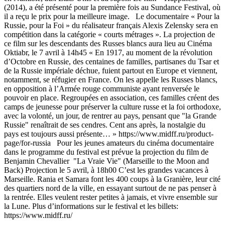
(2014), a été présenté pour la première fois au Sundance Festival, où
il a reçu le prix pour la meilleure image. Le documentaire « Pour la
Russie, pour la Foi » du réalisateur français Alexis Zelensky sera en
compétition dans la catégorie « courts métrages ». La projection de
ce film sur les descendants des Russes blancs aura lieu au Cinéma
Oktiabr, le 7 avril à 14h45 « En 1917, au moment de la révolution
d’Octobre en Russie, des centaines de familles, partisanes du Tsar et
de la Russie impériale déchue, fuient partout en Europe et viennent,
notamment, se réfugier en France. On les appelle les Russes blancs,
en opposition à l’Armée rouge communiste ayant renversée le
pouvoir en place. Regroupées en association, ces familles créent des
camps de jeunesse pour préserver la culture russe et la foi orthodoxe,
avec la volonté, un jour, de rentrer au pays, pensant que "la Grande
Russie" renaîtrait de ses cendres. Cent ans après, la nostalgie du
pays est toujours aussi présente… » https://www.midff.ru/product-
page/for-russia Pour les jeunes amateurs du cinéma documentaire
dans le programme du festival est prévue la projection du film de
Benjamin Chevallier "La Vraie Vie" (Marseille to the Moon and
Back) Projection le 5 avril, à 18h00 C’est les grandes vacances à
Marseille. Rania et Samara font les 400 coups à la Granière, leur cité
des quartiers nord de la ville, en essayant surtout de ne pas penser à
la rentrée. Elles veulent rester petites à jamais, et vivre ensemble sur
la Lune. Plus d’informations sur le festival et les billets:
https://www.midff.ru/