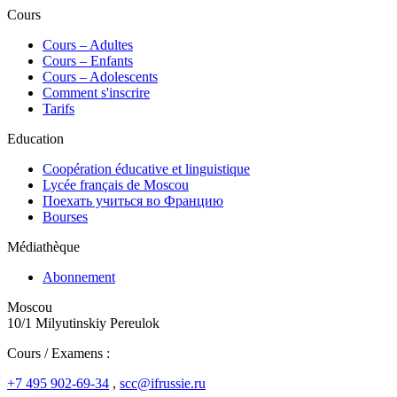
Cours
Сours – Adultes
Cours – Enfants
Cours – Adolescents
Comment s'inscrire
Tarifs
Education
Coopération éducative et linguistique
Lycée français de Moscou
Поехать учиться во Францию
Bourses
Médiathèque
Abonnement
Moscou
10/1 Milyutinskiy Pereulok
Cours / Examens :
+7 495 902-69-34
,
scc@ifrussie.ru