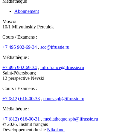
Médiathèque
Abonnement
Moscou
10/1 Milyutinskiy Pereulok
Cours / Examens :
+7 495 902-69-34
,
scc@ifrussie.ru
Médiathèque :
+7 495 902-69-34
,
info-france@ifrussie.ru
Saint-Pétersbourg
12 perspective Nevski
Cours / Examens :
+7 (812) 616-00-33
,
cours.spb@ifrussie.ru
Médiathèque :
+7 (812) 616-00-31
,
mediatheque.spb@ifrussie.ru
© 2026, Institut français
Développement du site
Nikoland