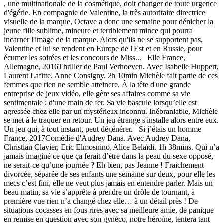
, une multinationale de la cosmétique, doit changer de toute urgence
d'égérie. En compagnie de Valentine, la très autoritaire directrice
visuelle de la marque, Octave a donc une semaine pour dénicher la
jeune fille sublime, mineure et terriblement mince qui pourra
incarner l'image de la marque. Alors qu'ils ne se supportent pas,
Valentine et lui se rendent en Europe de l'Est et en Russie, pour
écumer les soirées et les concours de Miss... Elle France,
Allemagne, 2016Thriller de Paul Verhoeven. Avec Isabelle Huppert,
Laurent Lafitte, Anne Consigny. 2h 10min Michèle fait partie de ces
femmes que rien ne semble atteindre. À la tête d'une grande
entreprise de jeux vidéo, elle gère ses affaires comme sa vie
sentimentale : d'une main de fer. Sa vie bascule lorsqu’elle est
agressée chez elle par un mystérieux inconnu. Inébranlable, Michèle
se met à le traquer en retour. Un jeu étrange s'installe alors entre eux.
Un jeu qui, à tout instant, peut dégénérer. Si j’étais un homme
France, 2017Comédie d'Audrey Dana. Avec Audrey Dana,
Christian Clavier, Eric Elmosnino, Alice Belaïdi. 1h 38mins. Qui n’a
jamais imaginé ce que ça ferait d’être dans la peau du sexe opposé,
ne serait-ce qu’une journée ? Eh bien, pas Jeanne ! Fraichement
divorcée, séparée de ses enfants une semaine sur deux, pour elle les
mecs c’est fini, elle ne veut plus jamais en entendre parler. Mais un
beau matin, sa vie s’apprête à prendre un drôle de tournant, à
première vue rien n’a changé chez elle… à un détail près ! De
situations cocasses en fous rires avec sa meilleure amie, de panique
en remise en question avec son gynéco, notre héroïne, tentera tant