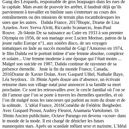
Gang des Léopards, responsable de gros braquages dans les rues de
la capitale. Mais avant de pouvoir les arrêter, il faudrait déjà qu’ils
parviennent à travailler en binôme sans s'entretuer au cours des
entraînements ou des missions de terrain plus rocambolesques les
unes que les autres. Dalida France, 2017Biopic, Drame de Lisa
Azuelos. Avec Sveva Alviti, Riccardo Scamarcio, Jean-Paul
Rouve. 2h 04min De sa naissance au Caire en 1933 à son premier
Olympia en 1956, de son mariage avec Lucien Morisse, patron de la
jeune radio Europe n°1, aux soirées disco, de ses voyages
initiatiques en Inde au succès mondial de Gigi l’Amoroso en 1974,
le film Dalida est le portrait intime d’une femme absolue, complexe
et solaire... Une femme moderne à une époque qui l’était moins ...
Malgré son suicide en 1987, Dalida continue de rayonner de sa
présence éternelle. Juste la fin du monde France, Canada,
2016Drame de Xavier Dolan. Avec Gaspard Ulliel, Nathalie Baye,
Léa Seydoux. 1h 39min Après douze ans d’absence, un écrivain
retourne dans son village natal pour annoncer à sa famille sa mort
prochaine. Ce sont les retrouvailles avec le cercle familial où l’on se
dit l’amour que l’on se porte à travers les éternelles querelles, et où
l’on dit malgré nous les rancoeurs qui parlent au nom du doute et de
la solitude. L’idéal France, 2016Comédie de Frédéric Beigbeder.
Avec Gaspard Proust, Audrey Fleurot, Anamaria Vartolomei. 1h
30min Ancien publicitaire, Octave Parango est devenu «scout» dans
le monde de la mode. Il est chargé de dénicher les futurs
mannequins stars. Après un scandale mêlant sexe et nazisme, L'Idéal