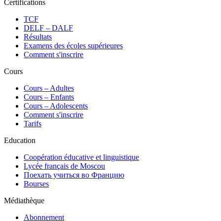
Certifications
TCF
DELF – DALF
Résultats
Examens des écoles supérieures
Comment s'inscrire
Cours
Сours – Adultes
Cours – Enfants
Cours – Adolescents
Comment s'inscrire
Tarifs
Education
Coopération éducative et linguistique
Lycée français de Moscou
Поехать учиться во Францию
Bourses
Médiathèque
Abonnement