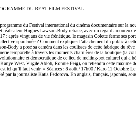
au programme du Festival international du cinéma documentaire sur l
t réalisateur Hugues Lawson-Body retrace, avec un regard amoureux et at
017 : après vingt ans de vie frénétique, le magasin Colette ferme ses port
ollective spontanée ? Comment expliquer l’attachement du public à cette 
n-Body a posé sa caméra dans les coulisses de cette fabrique du rêve mo
nerie temporelle à travers les moments charnières de la boutique (la c
utionnaire et démocratique de ce lieu de melting-pot culturel qui a héb
nye West, Virgile Abloh, Ronnie Feig), on retiendra cette maxime de P
est ici qu’il faut venir. » Séances : 8 août / 17h00 / Karo 11 Octobre Le
é par la journaliste Katia Fedorova. En anglais, français, japonais, sous