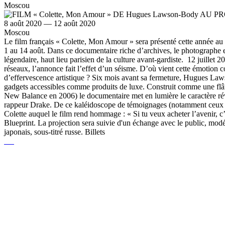
Moscou
8 août 2020 — 12 août 2020
Moscou
Le film français « Colette, Mon Amour » sera présenté cette année 
1 au 14 août. Dans ce documentaire riche d’archives, le photographe e
légendaire, haut lieu parisien de la culture avant-gardiste. 12 juillet 2
réseaux, l’annonce fait l’effet d’un séisme. D’où vient cette émotion c
d’effervescence artistique ? Six mois avant sa fermeture, Hugues Lawso
gadgets accessibles comme produits de luxe. Construit comme une flâ
New Balance en 2006) le documentaire met en lumière le caractère révol
rappeur Drake. De ce kaléidoscope de témoignages (notamment ceux Ka
Colette auquel le film rend hommage : « Si tu veux acheter l’avenir, c’
Blueprint. La projection sera suivie d'un échange avec le public, modér
japonais, sous-titré russe. Billets