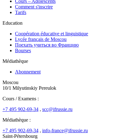
Cours – Adolescents
Comment s'inscrire
Tarifs
Education
Coopération éducative et linguistique
Lycée français de Moscou
Поехать учиться во Францию
Bourses
Médiathèque
Abonnement
Moscou
10/1 Milyutinskiy Pereulok
Cours / Examens :
+7 495 902-69-34
,
scc@ifrussie.ru
Médiathèque :
+7 495 902-69-34
,
info-france@ifrussie.ru
Saint-Pétersbourg