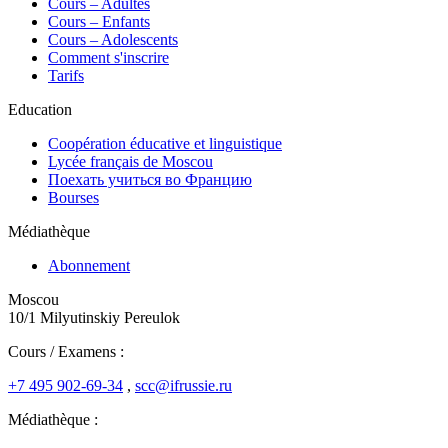
Сours – Adultes
Cours – Enfants
Cours – Adolescents
Comment s'inscrire
Tarifs
Education
Coopération éducative et linguistique
Lycée français de Moscou
Поехать учиться во Францию
Bourses
Médiathèque
Abonnement
Moscou
10/1 Milyutinskiy Pereulok
Cours / Examens :
+7 495 902-69-34
,
scc@ifrussie.ru
Médiathèque :