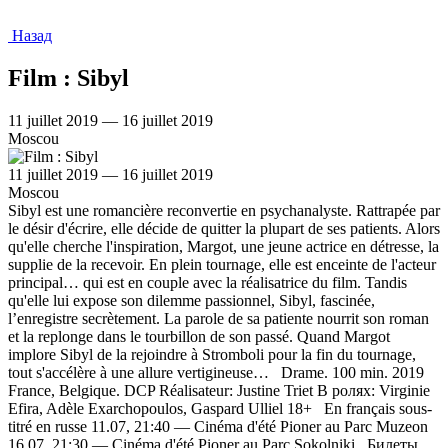
Назад
Film : Sibyl
11 juillet 2019 — 16 juillet 2019
Moscou
11 juillet 2019 — 16 juillet 2019
Moscou
Sibyl est une romancière reconvertie en psychanalyste. Rattrapée par
le désir d'écrire, elle décide de quitter la plupart de ses patients. Alors
qu'elle cherche l'inspiration, Margot, une jeune actrice en détresse, la
supplie de la recevoir. En plein tournage, elle est enceinte de l'acteur
principal… qui est en couple avec la réalisatrice du film. Tandis
qu'elle lui expose son dilemme passionnel, Sibyl, fascinée,
l’enregistre secrètement. La parole de sa patiente nourrit son roman
et la replonge dans le tourbillon de son passé. Quand Margot
implore Sibyl de la rejoindre à Stromboli pour la fin du tournage,
tout s'accélère à une allure vertigineuse… Drame. 100 min. 2019
France, Belgique. DCP Réalisateur: Justine Triet В ролях: Virginie
Efira, Adèle Exarchopoulos, Gaspard Ulliel 18+ En français sous-
titré en russe 11.07, 21:40 — Cinéma d'été Pioner au Parc Muzeon
16.07, 21:30 — Cinéma d'été Pioner au Parc Sokolniki Билеты