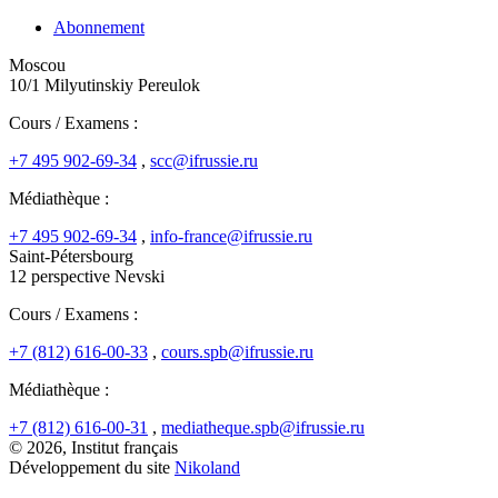
Abonnement
Moscou
10/1 Milyutinskiy Pereulok
Cours / Examens :
+7 495 902-69-34
,
scc@ifrussie.ru
Médiathèque :
+7 495 902-69-34
,
info-france@ifrussie.ru
Saint-Pétersbourg
12 perspective Nevski
Cours / Examens :
+7 (812) 616-00-33
,
cours.spb@ifrussie.ru
Médiathèque :
+7 (812) 616-00-31
,
mediatheque.spb@ifrussie.ru
© 2026, Institut français
Développement du site
Nikoland