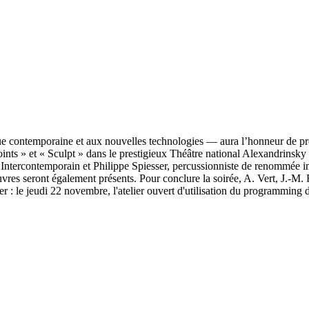
ue contemporaine et aux nouvelles technologies — aura l’honneur de pré
ts » et « Sculpt » dans le prestigieux Théâtre national Alexandrinsky de
e Intercontemporain et Philippe Spiesser, percussionniste de renommée 
es seront également présents. Pour conclure la soirée, A. Vert, J.-M.
oter : le jeudi 22 novembre, l'atelier ouvert d'utilisation du programmi