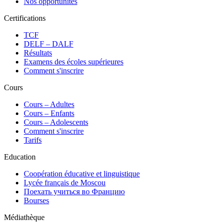
Nos opportunités
Certifications
TCF
DELF – DALF
Résultats
Examens des écoles supérieures
Comment s'inscrire
Cours
Сours – Adultes
Cours – Enfants
Cours – Adolescents
Comment s'inscrire
Tarifs
Education
Coopération éducative et linguistique
Lycée français de Moscou
Поехать учиться во Францию
Bourses
Médiathèque