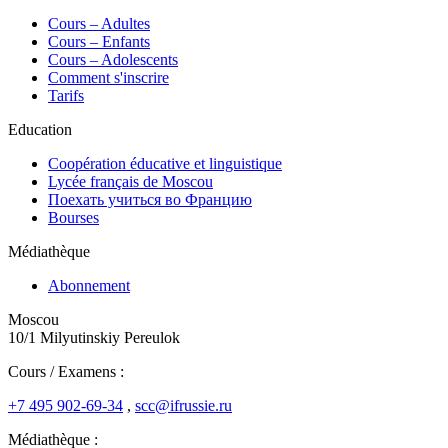
Сours – Adultes
Cours – Enfants
Cours – Adolescents
Comment s'inscrire
Tarifs
Education
Coopération éducative et linguistique
Lycée français de Moscou
Поехать учиться во Францию
Bourses
Médiathèque
Abonnement
Moscou
10/1 Milyutinskiy Pereulok
Cours / Examens :
+7 495 902-69-34
,
scc@ifrussie.ru
Médiathèque :