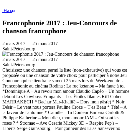
Назад
Francophonie 2017 : Jeu-Concours de
chanson francophone
2 mars 2017 — 25 mars 2017
Saint-Pétersbourg
2 mars 2017 — 25 mars 2017
Saint-Pétersbourg
Choisissez une chanson parmi la liste (non-exhaustive) qui vous est
proposée ou une chanson de votre choix pour participer à notre Jeu-
Concours qui se tiendra le samedi 25 mars lors du Week-end de la
Francophonie au cinéma Rodina : La rue ketanou – Ma faute à toi
*Dominique A – Au revoir mon amour Claudio Capéo – Un homme
debout Les Cowboys Fringants – Les Étoiles filantes Riff Cohen –
MARRAKECH * Bachar Mar-Khalifé – Dors mon gâs(e) * Noir
Désir – Le vent nous portera Pauline Croze – T'es Beau * Tété – A
la faveur de l'automne * Camille – Ta Douleur Barbara Carlotti &
Philippe Katherine – Mon dieu, mon amour IAM – Où sont les
roses ? * Stromae – Ave Cesaria Mickey 3D – Respire Pep's –
Liberta Serge Gainsbourg – Poinçonneur des Lilas Sanseverino –