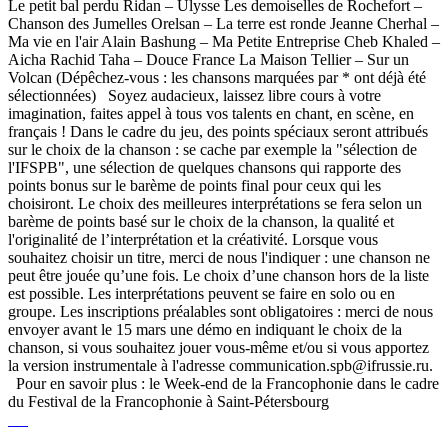
Le petit bal perdu Ridan – Ulysse Les demoiselles de Rochefort –
Chanson des Jumelles Orelsan – La terre est ronde Jeanne Cherhal –
Ma vie en l'air Alain Bashung – Ma Petite Entreprise Cheb Khaled –
Aicha Rachid Taha – Douce France La Maison Tellier – Sur un
Volcan (Dépêchez-vous : les chansons marquées par * ont déjà été
sélectionnées) Soyez audacieux, laissez libre cours à votre
imagination, faites appel à tous vos talents en chant, en scène, en
français ! Dans le cadre du jeu, des points spéciaux seront attribués
sur le choix de la chanson : se cache par exemple la "sélection de
l'IFSPB", une sélection de quelques chansons qui rapporte des
points bonus sur le barème de points final pour ceux qui les
choisiront. Le choix des meilleures interprétations se fera selon un
barème de points basé sur le choix de la chanson, la qualité et
l'originalité de l’interprétation et la créativité. Lorsque vous
souhaitez choisir un titre, merci de nous l'indiquer : une chanson ne
peut être jouée qu’une fois. Le choix d’une chanson hors de la liste
est possible. Les interprétations peuvent se faire en solo ou en
groupe. Les inscriptions préalables sont obligatoires : merci de nous
envoyer avant le 15 mars une démo en indiquant le choix de la
chanson, si vous souhaitez jouer vous-même et/ou si vous apportez
la version instrumentale à l'adresse communication.spb@ifrussie.ru.
Pour en savoir plus : le Week-end de la Francophonie dans le cadre
du Festival de la Francophonie à Saint-Pétersbourg