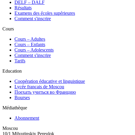
DELF – DALF
Résultats
Examens des écoles supérieures
Comment s'inscrire
Cours
Сours – Adultes
Cours – Enfants
Cours – Adolescents
Comment s'inscrire
Tarifs
Education
Coopération éducative et linguistique
Lycée français de Moscou
Поехать учиться во Францию
Bourses
Médiathèque
Abonnement
Moscou
10/1 Milyutinskiy Pereulok