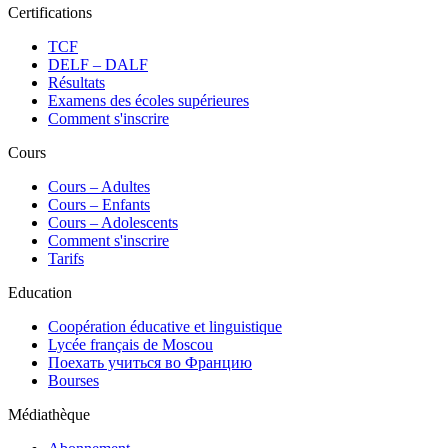
Certifications
TCF
DELF – DALF
Résultats
Examens des écoles supérieures
Comment s'inscrire
Cours
Сours – Adultes
Cours – Enfants
Cours – Adolescents
Comment s'inscrire
Tarifs
Education
Coopération éducative et linguistique
Lycée français de Moscou
Поехать учиться во Францию
Bourses
Médiathèque