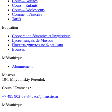
Сours – Adultes
Cours – Enfants
Cours – Adolescents
Comment s'inscrire
Tarifs
Education
Coopération éducative et linguistique
Lycée français de Moscou
Поехать учиться во Францию
Bourses
Médiathèque
Abonnement
Moscou
10/1 Milyutinskiy Pereulok
Cours / Examens :
+7 495 902-69-34
,
scc@ifrussie.ru
Médiathèque :