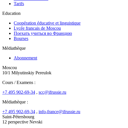
Tarifs
Education
Coopération éducative et linguistique
Lycée français de Moscou
Поехать учиться во Францию
Bourses
Médiathèque
Abonnement
Moscou
10/1 Milyutinskiy Pereulok
Cours / Examens :
+7 495 902-69-34
,
scc@ifrussie.ru
Médiathèque :
+7 495 902-69-34
,
info-france@ifrussie.ru
Saint-Pétersbourg
12 perspective Nevski