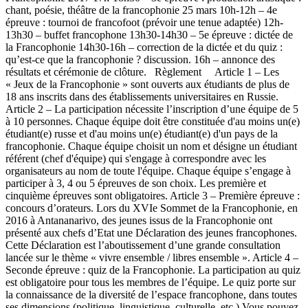
chant, poésie, théâtre de la francophonie 25 mars 10h-12h – 4e
épreuve : tournoi de francofoot (prévoir une tenue adaptée) 12h-
13h30 – buffet francophone 13h30-14h30 – 5e épreuve : dictée de
la Francophonie 14h30-16h – correction de la dictée et du quiz :
qu’est-ce que la francophonie ? discussion. 16h – annonce des
résultats et cérémonie de clôture. Règlement Article 1 – Les
« Jeux de la Francophonie » sont ouverts aux étudiants de plus de
18 ans inscrits dans des établissements universitaires en Russie.
Article 2 – La participation nécessite l’inscription d’une équipe de 5
à 10 personnes. Chaque équipe doit être constituée d'au moins un(e)
étudiant(e) russe et d'au moins un(e) étudiant(e) d'un pays de la
francophonie. Chaque équipe choisit un nom et désigne un étudiant
référent (chef d'équipe) qui s'engage à correspondre avec les
organisateurs au nom de toute l'équipe. Chaque équipe s’engage à
participer à 3, 4 ou 5 épreuves de son choix. Les première et
cinquième épreuves sont obligatoires. Article 3 – Première épreuve :
concours d’orateurs. Lors du XVIe Sommet de la Francophonie, en
2016 à Antananarivo, des jeunes issus de la Francophonie ont
présenté aux chefs d’Etat une Déclaration des jeunes francophones.
Cette Déclaration est l’aboutissement d’une grande consultation
lancée sur le thème « vivre ensemble / libres ensemble ». Article 4 –
Seconde épreuve : quiz de la Francophonie. La participation au quiz
est obligatoire pour tous les membres de l’équipe. Le quiz porte sur
la connaissance de la diversité de l’espace francophone, dans toutes
ses dimensions (politique, linguistique, culturelle, etc.) Vous pouvez