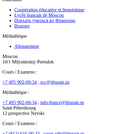
Coopération éducative et linguistique
Lycée français de Moscou
Поехать учиться во Францию
Bourses
Médiathèque
Abonnement
Moscou
10/1 Milyutinskiy Pereulok
Cours / Examens :
+7 495 902-69-34
,
scc@ifrussie.ru
Médiathèque :
+7 495 902-69-34
,
info-france@ifrussie.ru
Saint-Pétersbourg
12 perspective Nevski
Cours / Examens :
+7 (812) 616-00-33
,
cours.spb@ifrussie.ru