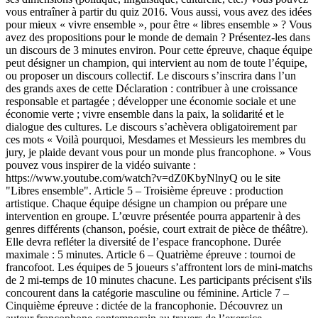
vous entraîner à partir du quiz 2016. Vous aussi, vous avez des idées
pour mieux « vivre ensemble », pour être « libres ensemble » ? Vous
avez des propositions pour le monde de demain ? Présentez-les dans
un discours de 3 minutes environ. Pour cette épreuve, chaque équipe
peut désigner un champion, qui intervient au nom de toute l’équipe,
ou proposer un discours collectif. Le discours s’inscrira dans l’un
des grands axes de cette Déclaration : contribuer à une croissance
responsable et partagée ; développer une économie sociale et une
économie verte ; vivre ensemble dans la paix, la solidarité et le
dialogue des cultures. Le discours s’achèvera obligatoirement par
ces mots « Voilà pourquoi, Mesdames et Messieurs les membres du
jury, je plaide devant vous pour un monde plus francophone. » Vous
pouvez vous inspirer de la vidéo suivante :
https://www.youtube.com/watch?v=dZ0KbyNlnyQ ou le site
"Libres ensemble". Article 5 – Troisième épreuve : production
artistique. Chaque équipe désigne un champion ou prépare une
intervention en groupe. L’œuvre présentée pourra appartenir à des
genres différents (chanson, poésie, court extrait de pièce de théâtre).
Elle devra refléter la diversité de l’espace francophone. Durée
maximale : 5 minutes. Article 6 – Quatrième épreuve : tournoi de
francofoot. Les équipes de 5 joueurs s’affrontent lors de mini-matchs
de 2 mi-temps de 10 minutes chacune. Les participants précisent s'ils
concourent dans la catégorie masculine ou féminine. Article 7 –
Cinquième épreuve : dictée de la francophonie. Découvrez un