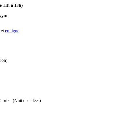
e 11h à 13h)
e gym
 et
en ligne
tion)
Fabrika (Nuit des idées)