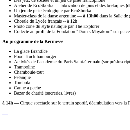
Des jeux de société et un jeu de piste francophone
Atelier de EcoSborka — fabrication de pins et des breloques
(d
Un jeu de piste écologique par EcoSborka
Master-class de la danse argentine —
à 13h00
dans la Salle d
Chorale du Lycée français -- à 12h
Photo zone du style nautique par The Explorer
Сollecte au profit de la Fondation "Dom s Mayakom" sur place
Au programme de la Kermesse
La glace BrandIce
Food Truck hamburger
Activités de l’académie du Paris Saint-Germain (sur pré-inscrip
Trampoline
Chamboule-tout
Pétanque
Tombola
Canne a peche
Bazar de charité (sucreries, livres)
à 14h
— Cirque spectacle sur le terrain sportif, déambulation vers la 