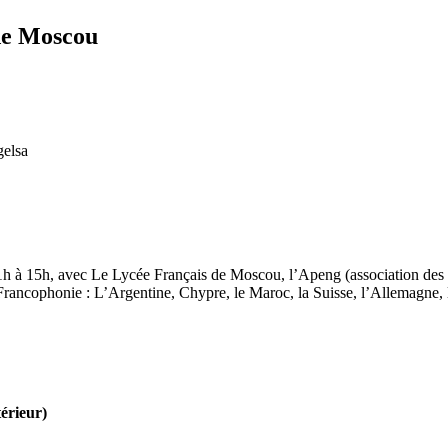
de Moscou
gelsa
11h à 15h, avec Le Lycée Français de Moscou, l’Apeng (association des p
ancophonie : L’Argentine, Chypre, le Maroc, la Suisse, l’Allemagne, l
térieur)