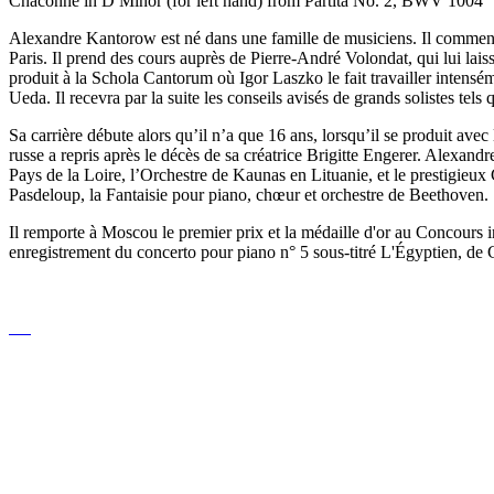
Chaconne in D Minor (for left hand) from Partita No. 2, BWV 1004
Alexandre Kantorow est né dans une famille de musiciens. Il commence
Paris. Il prend des cours auprès de Pierre-André Volondat, qui lui la
produit à la Schola Cantorum où Igor Laszko le fait travailler intensém
Ueda. Il recevra par la suite les conseils avisés de grands solistes t
Sa carrière débute alors qu’il n’a que 16 ans, lorsqu’il se produit av
russe a repris après le décès de sa créatrice Brigitte Engerer. Alexan
Pays de la Loire, l’Orchestre de Kaunas en Lituanie, et le prestigieux
Pasdeloup, la Fantaisie pour piano, chœur et orchestre de Beethoven.
Il remporte à Moscou le premier prix et la médaille d'or au Concours i
enregistrement du concerto pour piano n° 5 sous-titré L'Égyptien, de 