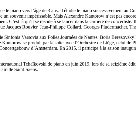
 le piano vers l’âge de 3 ans. Il étudie le piano successivement au Co
isse un souvenir impérissable. Mais Alexandre Kantorow n’est pas encore
ent. C’est là qu’il se décide à se lancer dans la carrière de concertist
els que Jacques Rouvier, Jean-Philippe Collard, Georges Pludermacher, Th
ec le Sinfonia Varsovia aux Folles Journées de Nantes. Boris Berezovsky l
dre Kantorow se produit par la suite avec l’Orchestre de Liège, celui de
 Concertgebouw d’Amsterdam. En 2015, il participe à la saison inaugural
nternational Tchaïkovski de piano en juin 2019, lors de sa seizième édit
Camille Saint-Saëns.