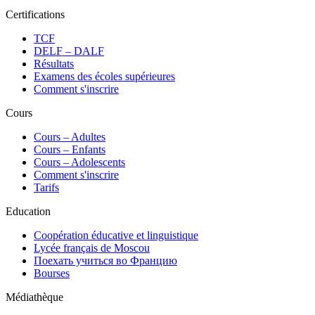
Certifications
TCF
DELF – DALF
Résultats
Examens des écoles supérieures
Comment s'inscrire
Cours
Сours – Adultes
Cours – Enfants
Cours – Adolescents
Comment s'inscrire
Tarifs
Education
Coopération éducative et linguistique
Lycée français de Moscou
Поехать учиться во Францию
Bourses
Médiathèque