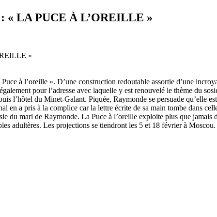
 « LA PUCE À L’OREILLE »
ce à l’oreille ». D’une construction redoutable assortie d’une incroyabl
galement pour l’adresse avec laquelle y est renouvelé le thème du sosie.
uis l’hôtel du Minet-Galant. Piquée, Raymonde se persuade qu’elle est 
en a pris à la complice car la lettre écrite de sa main tombe dans cel
sie du mari de Raymonde. La Puce à l’oreille exploite plus que jamais d
ples adultères. Les projections se tiendront les 5 et 18 février à Moscou.