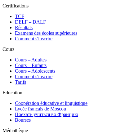
Certifications
TCF
DELF – DALF
Résultats
Examens des écoles supérieures
Comment s'inscrire
Cours
Сours – Adultes
Cours – Enfants
Cours – Adolescents
Comment s'inscrire
Tarifs
Education
Coopération éducative et linguistique
Lycée français de Moscou
Поехать учиться во Францию
Bourses
Médiathèque