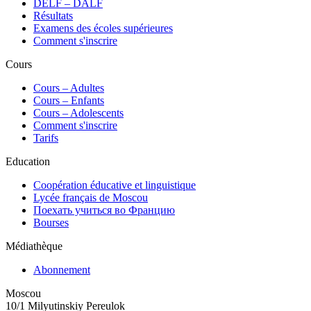
DELF – DALF
Résultats
Examens des écoles supérieures
Comment s'inscrire
Cours
Сours – Adultes
Cours – Enfants
Cours – Adolescents
Comment s'inscrire
Tarifs
Education
Coopération éducative et linguistique
Lycée français de Moscou
Поехать учиться во Францию
Bourses
Médiathèque
Abonnement
Moscou
10/1 Milyutinskiy Pereulok