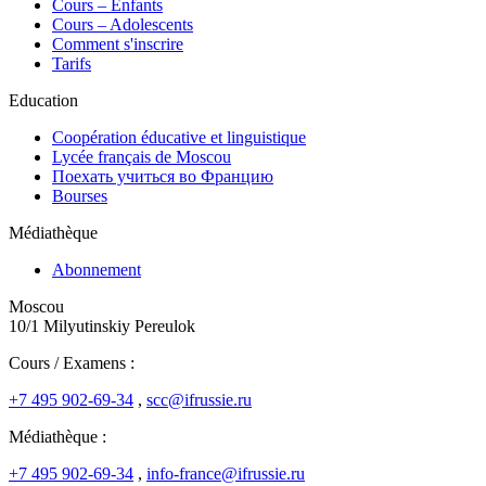
Cours – Enfants
Cours – Adolescents
Comment s'inscrire
Tarifs
Education
Coopération éducative et linguistique
Lycée français de Moscou
Поехать учиться во Францию
Bourses
Médiathèque
Abonnement
Moscou
10/1 Milyutinskiy Pereulok
Cours / Examens :
+7 495 902-69-34
,
scc@ifrussie.ru
Médiathèque :
+7 495 902-69-34
,
info-france@ifrussie.ru