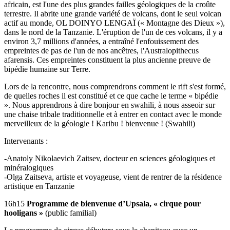
africain, est l'une des plus grandes failles géologiques de la croûte
terrestre. Il abrite une grande variété de volcans, dont le seul volcan
actif au monde, OL DOINYO LENGAÏ (« Montagne des Dieux »),
dans le nord de la Tanzanie. L'éruption de l'un de ces volcans, il y a
environ 3,7 millions d'années, a entraîné l'enfouissement des
empreintes de pas de l'un de nos ancêtres, l'Australopithecus
afarensis. Ces empreintes constituent la plus ancienne preuve de
bipédie humaine sur Terre.
Lors de la rencontre, nous comprendrons comment le rift s'est formé,
de quelles roches il est constitué et ce que cache le terme « bipédie
». Nous apprendrons à dire bonjour en swahili, à nous asseoir sur
une chaise tribale traditionnelle et à entrer en contact avec le monde
merveilleux de la géologie ! Karibu ! bienvenue ! (Swahili)
Intervenants :
-Anatoly Nikolaevich Zaitsev, docteur en sciences géologiques et
minéralogiques
-Olga Zaitseva, artiste et voyageuse, vient de rentrer de la résidence
artistique en Tanzanie
16h15
Programme de bienvenue d’Upsala, « cirque pour
hooligans »
(public familial)