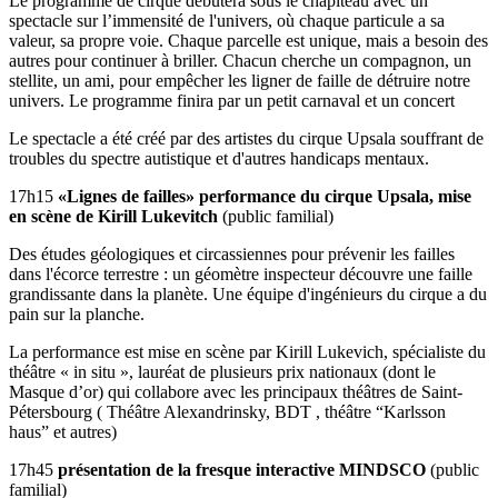
Le programme de cirque débutera sous le chapiteau avec un
spectacle sur l’immensité de l'univers, où chaque particule a sa
valeur, sa propre voie. Chaque parcelle est unique, mais a besoin des
autres pour continuer à briller. Chacun cherche un compagnon, un
stellite, un ami, pour empêcher les ligner de faille de détruire notre
univers. Le programme finira par un petit carnaval et un concert
Le spectacle a été créé par des artistes du cirque Upsala souffrant de
troubles du spectre autistique et d'autres handicaps mentaux.
17h15
«Lignes de failles» performance du cirque Upsala, mise
en scène de Kirill Lukevitch
(public familial)
Des études géologiques et circassiennes pour prévenir les failles
dans l'écorce terrestre : un géomètre inspecteur découvre une faille
grandissante dans la planète. Une équipe d'ingénieurs du cirque a du
pain sur la planche.
La performance est mise en scène par Kirill Lukevich, spécialiste du
théâtre « in situ », lauréat de plusieurs prix nationaux (dont le
Masque d’or) qui collabore avec les principaux théâtres de Saint-
Pétersbourg ( Théâtre Alexandrinsky, BDT , théâtre “Karlsson
haus” et autres)
17h45
présentation de la fresque interactive MINDSCO
(public
familial)