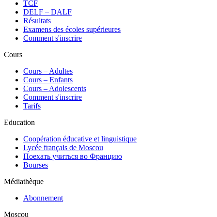
TCF
DELF – DALF
Résultats
Examens des écoles supérieures
Comment s'inscrire
Cours
Сours – Adultes
Cours – Enfants
Cours – Adolescents
Comment s'inscrire
Tarifs
Education
Coopération éducative et linguistique
Lycée français de Moscou
Поехать учиться во Францию
Bourses
Médiathèque
Abonnement
Moscou