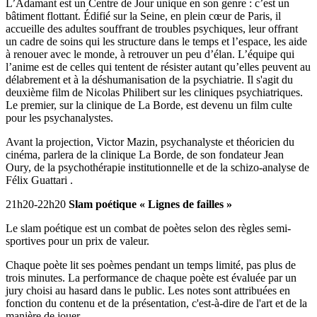
L’Adamant est un Centre de Jour unique en son genre : c’est un
bâtiment flottant. Édifié sur la Seine, en plein cœur de Paris, il
accueille des adultes souffrant de troubles psychiques, leur offrant
un cadre de soins qui les structure dans le temps et l’espace, les aide
à renouer avec le monde, à retrouver un peu d’élan. L’équipe qui
l’anime est de celles qui tentent de résister autant qu’elles peuvent au
délabrement et à la déshumanisation de la psychiatrie. Il s'agit du
deuxième film de Nicolas Philibert sur les cliniques psychiatriques.
Le premier, sur la clinique de La Borde, est devenu un film culte
pour les psychanalystes.
Avant la projection, Victor Mazin, psychanalyste et théoricien du
cinéma, parlera de la clinique La Borde, de son fondateur Jean
Oury, de la psychothérapie institutionnelle et de la schizo-analyse de
Félix Guattari .
21h20-22h20
Slam poétique « Lignes de failles »
Le slam poétique est un combat de poètes selon des règles semi-
sportives pour un prix de valeur.
Chaque poète lit ses poèmes pendant un temps limité, pas plus de
trois minutes. La performance de chaque poète est évaluée par un
jury choisi au hasard dans le public. Les notes sont attribuées en
fonction du contenu et de la présentation, c'est-à-dire de l'art et de la
manière de jouer.