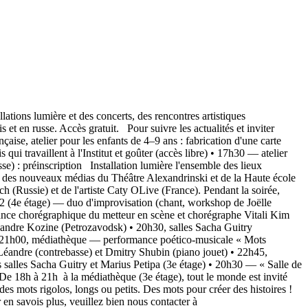
ations lumière et des concerts, des rencontres artistiques
s et en russe. Accès gratuit. Pour suivre les actualités et inviter
se, atelier pour les enfants de 4–9 ans : fabrication d'une carte
ui travaillent à l'Institut et goûter (accès libre) • 17h30 — atelier
e) : préinscription Installation lumière l'ensemble des lieux
toire des nouveaux médias du Théâtre Alexandrinski et de la Haute école
 (Russie) et de l'artiste Caty OLive (France). Pendant la soirée,
 et 2 (4e étage) — duo d'improvisation (chant, workshop de Joëlle
ance chorégraphique du metteur en scène et chorégraphe Vitali Kim
xandre Kozine (Petrozavodsk) • 20h30, salles Sacha Guitry
) • 21h00, médiathèque — performance poético-musicale « Mots
Léandre (contrebasse) et Dmitry Shubin (piano jouet) • 22h45,
alles Sacha Guitry et Marius Petipa (3e étage) • 20h30 — « Salle de
 18h à 21h à la médiathèque (3e étage), tout le monde est invité
 des mots rigolos, longs ou petits. Des mots pour créer des histoires !
 en savois plus, veuillez bien nous contacter à