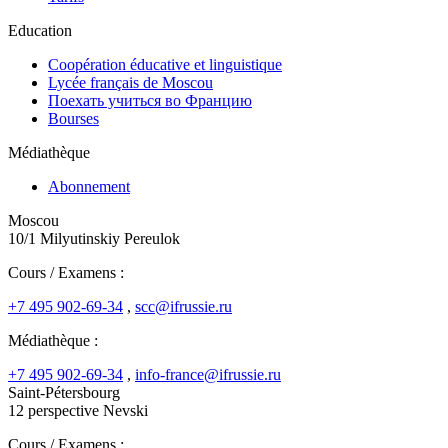
Education
Coopération éducative et linguistique
Lycée français de Moscou
Поехать учиться во Францию
Bourses
Médiathèque
Abonnement
Moscou
10/1 Milyutinskiy Pereulok
Cours / Examens :
+7 495 902-69-34
,
scc@ifrussie.ru
Médiathèque :
+7 495 902-69-34
,
info-france@ifrussie.ru
Saint-Pétersbourg
12 perspective Nevski
Cours / Examens :