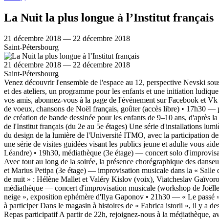
La Nuit la plus longue à l’Institut français
21 décembre 2018 — 22 décembre 2018
Saint-Pétersbourg
21 décembre 2018 — 22 décembre 2018
Saint-Pétersbourg
Venez découvrir l'ensemble de l'espace au 12, perspective Nevski sous u
et des ateliers, un programme pour les enfants et une initiation ludique 
vos amis, abonnez-vous à la page de l'événement sur Facebook et Vk En
de voeux, chansons de Noël français, goûter (accès libre) • 17h30 — pour
de création de bande dessinée pour les enfants de 9–10 ans, d'après la
de l'Institut français (du 2e au 5e étages) Une série d'installations lu
du design de la lumière de l'Université ITMO, avec la participation d
une série de visites guidées visant les publics jeune et adulte vous ai
Léandre) • 19h30, médiathèque (3e étage) — concert solo d'improvisa
Avec tout au long de la soirée, la présence chorégraphique des dans
et Marius Petipa (3e étage) — improvisation musicale dans la « Sall
de nuit » : Hélène Mallet et Valéry Kislov (voix), Viatcheslav Gaïvo
médiathèque — concert d'improvisation musicale (workshop de Joëlle
neige », exposition ephémère d'Ilya Gaponov • 21h30 — « Le passé »,
à participer Dans le magasin à histoires de « Fabrica istorii », il y a
Repas participatif A partir de 22h, rejoignez-nous à la médiathèque, av