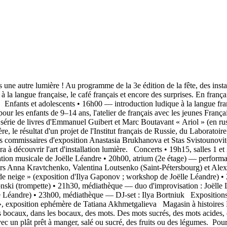
ne autre lumière ! Au programme de la 3e édition de la fête, des install
à la langue française, le café français et encore des surprises. En françai
fants et adolescents • 16h00 — introduction ludique à la langue françai
 les enfants de 9–14 ans, l'atelier de français avec les jeunes Français q
 série de livres d'Emmanuel Guibert et Marc Boutavant « Ariol » (en russ
mière, le résultat d'un projet de l'Institut français de Russie, du Labora
es commissaires d'exposition Anastasia Brukhanova et Stas Svistounovitch
dera à découvrir l'art d'installation lumière. Concerts • 19h15, salles 1
tion musicale de Joëlle Léandre • 20h00, atrium (2e étage) — perform
eurs Anna Kravtchenko, Valentina Loutsenko (Saint-Pétersbourg) et Ale
e de neige » (exposition d'Ilya Gaponov ; workshop de Joëlle Léandre
ronski (trompette) • 21h30, médiathèque — duo d'improvisation : Joëlle 
 Léandre) • 23h00, médiathèque — DJ-set : Ilya Bortniuk Expositions s
 exposition ephémère de Tatiana Akhmetgalieva Magasin à histoires De
 des bocaux, dans les bocaux, des mots. Des mots sucrés, des mots acides,
ec un plât prêt à manger, salé ou sucré, des fruits ou des légumes. Pour