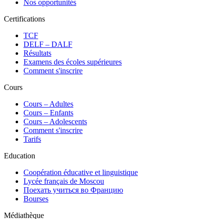
Nos opportunités
Certifications
TCF
DELF – DALF
Résultats
Examens des écoles supérieures
Comment s'inscrire
Cours
Сours – Adultes
Cours – Enfants
Cours – Adolescents
Comment s'inscrire
Tarifs
Education
Coopération éducative et linguistique
Lycée français de Moscou
Поехать учиться во Францию
Bourses
Médiathèque