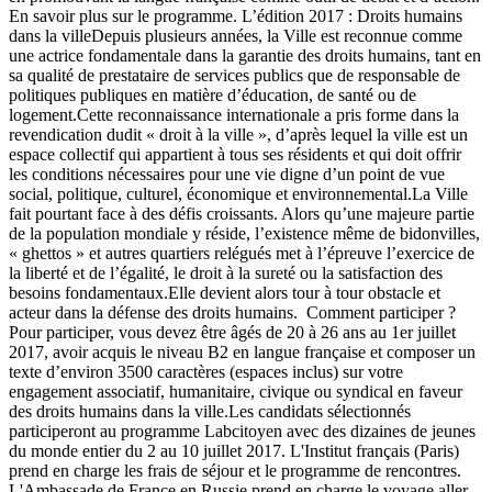
En savoir plus sur le programme. L’édition 2017 : Droits humains
dans la villeDepuis plusieurs années, la Ville est reconnue comme
une actrice fondamentale dans la garantie des droits humains, tant en
sa qualité de prestataire de services publics que de responsable de
politiques publiques en matière d’éducation, de santé ou de
logement.Cette reconnaissance internationale a pris forme dans la
revendication dudit « droit à la ville », d’après lequel la ville est un
espace collectif qui appartient à tous ses résidents et qui doit offrir
les conditions nécessaires pour une vie digne d’un point de vue
social, politique, culturel, économique et environnemental.La Ville
fait pourtant face à des défis croissants. Alors qu’une majeure partie
de la population mondiale y réside, l’existence même de bidonvilles,
« ghettos » et autres quartiers relégués met à l’épreuve l’exercice de
la liberté et de l’égalité, le droit à la sureté ou la satisfaction des
besoins fondamentaux.Elle devient alors tour à tour obstacle et
acteur dans la défense des droits humains. Comment participer ?
Pour participer, vous devez être âgés de 20 à 26 ans au 1er juillet
2017, avoir acquis le niveau B2 en langue française et composer un
texte d’environ 3500 caractères (espaces inclus) sur votre
engagement associatif, humanitaire, civique ou syndical en faveur
des droits humains dans la ville.Les candidats sélectionnés
participeront au programme Labcitoyen avec des dizaines de jeunes
du monde entier du 2 au 10 juillet 2017. L'Institut français (Paris)
prend en charge les frais de séjour et le programme de rencontres.
L'Ambassade de France en Russie prend en charge le voyage aller-