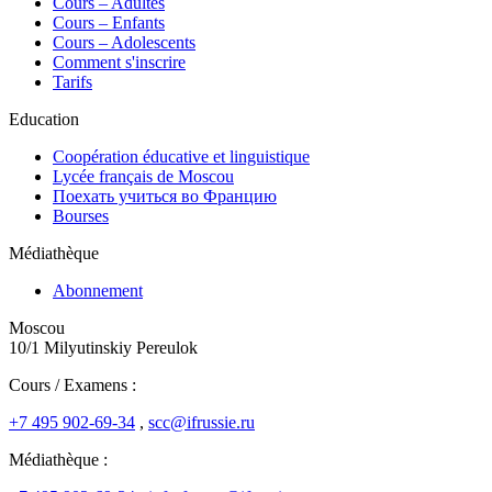
Сours – Adultes
Cours – Enfants
Cours – Adolescents
Comment s'inscrire
Tarifs
Education
Coopération éducative et linguistique
Lycée français de Moscou
Поехать учиться во Францию
Bourses
Médiathèque
Abonnement
Moscou
10/1 Milyutinskiy Pereulok
Cours / Examens :
+7 495 902-69-34
,
scc@ifrussie.ru
Médiathèque :