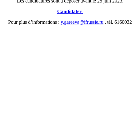
Les candidatures sont à déposer avant le 25 juin 2023.
Candidater
Pour plus d’informations :
y.gareeva@ifrussie.ru
, tél. 6160032