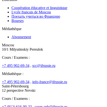
Coopération éducative et linguistique
Lycée français de Moscou
Поехать учиться во Францию
Bourses
Médiathèque
Abonnement
Moscou
10/1 Milyutinskiy Pereulok
Cours / Examens :
+7 495 902-69-34
,
scc@ifrussie.ru
Médiathèque :
+7 495 902-69-34
,
info-france@ifrussie.ru
Saint-Pétersbourg
12 perspective Nevski
Cours / Examens :
+7 (812) 616-00-33
,
cours.spb@ifrussie.ru