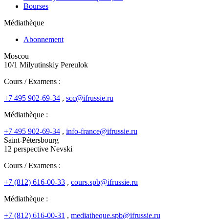
Bourses
Médiathèque
Abonnement
Moscou
10/1 Milyutinskiy Pereulok
Cours / Examens :
+7 495 902-69-34
,
scc@ifrussie.ru
Médiathèque :
+7 495 902-69-34
,
info-france@ifrussie.ru
Saint-Pétersbourg
12 perspective Nevski
Cours / Examens :
+7 (812) 616-00-33
,
cours.spb@ifrussie.ru
Médiathèque :
+7 (812) 616-00-31
,
mediatheque.spb@ifrussie.ru