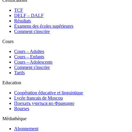
Certifications
TCF
DELF – DALF
Résultats
Examens des écoles supérieures
Comment s'inscrire
Cours
Сours – Adultes
Cours – Enfants
Cours – Adolescents
Comment s'inscrire
Tarifs
Education
Coopération éducative et linguistique
Lycée français de Moscou
Поехать учиться во Францию
Bourses
Médiathèque
Abonnement