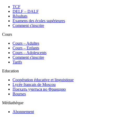
TCF
DELF – DALF
Résultats
Examens des écoles supérieures
Comment s'inscrire
Cours
Сours – Adultes
Cours – Enfants
Cours – Adolescents
Comment s'inscrire
Tarifs
Education
Coopération éducative et linguistique
Lycée français de Moscou
Поехать учиться во Францию
Bourses
Médiathèque
Abonnement