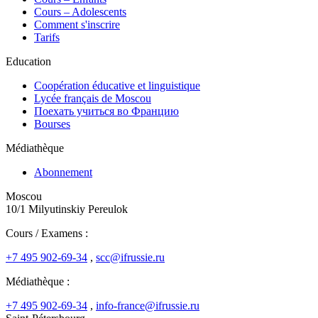
Cours – Adolescents
Comment s'inscrire
Tarifs
Education
Coopération éducative et linguistique
Lycée français de Moscou
Поехать учиться во Францию
Bourses
Médiathèque
Abonnement
Moscou
10/1 Milyutinskiy Pereulok
Cours / Examens :
+7 495 902-69-34
,
scc@ifrussie.ru
Médiathèque :
+7 495 902-69-34
,
info-france@ifrussie.ru