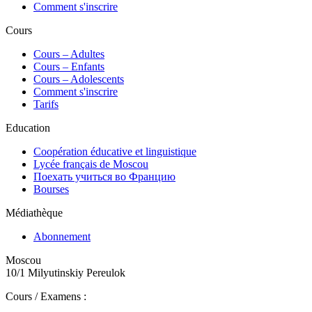
Comment s'inscrire
Cours
Сours – Adultes
Cours – Enfants
Cours – Adolescents
Comment s'inscrire
Tarifs
Education
Coopération éducative et linguistique
Lycée français de Moscou
Поехать учиться во Францию
Bourses
Médiathèque
Abonnement
Moscou
10/1 Milyutinskiy Pereulok
Cours / Examens :