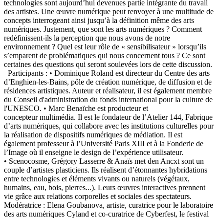
technologies sont aujourd’hui devenues partie intégrante du travail
des artistes. Une œuvre numérique peut renvoyer à une multitude de
concepts interrogeant ainsi jusqu’à la définition même des arts
numériques. Justement, que sont les arts numériques ? Comment
redéfinissent-ils la perception que nous avons de notre
environnement ? Quel est leur rôle de « sensibilisateur » lorsqu’ils
s’emparent de problématiques qui nous concernent tous ? Ce sont
certaines des questions qui seront soulevées lors de cette discussion.
Participants : • Dominique Roland est directeur du Centre des arts
d’Enghien-les-Bains, pôle de création numérique, de diffusion et de
résidences artistiques. Auteur et réalisateur, il est également membre
du Conseil d'administration du fonds international pour la culture de
l'UNESCO. • Marc Benaïche est producteur et
concepteur multimédia. Il est le fondateur de l’Atelier 144, Fabrique
d’arts numériques, qui collabore avec les institutions culturelles pour
la réalisation de dispositifs numériques de médiation. Il est
également professeur à l’Université Paris XIII et à la Fonderie de
l’Image où il enseigne le design de l’expérience utilisateur.
• Scenocosme, Grégory Lasserre & Anaïs met den Ancxt sont un
couple d’artistes plasticiens. Ils réalisent d’étonnantes hybridations
entre technologies et éléments vivants ou naturels (végétaux,
humains, eau, bois, pierres...). Leurs œuvres interactives prennent
vie grâce aux relations corporelles et sociales des spectateurs.
Modératrice : Elena Goubanova, artiste, curatrice pour le laboratoire
des arts numériques Cyland et co-curatrice de Cyberfest, le festival