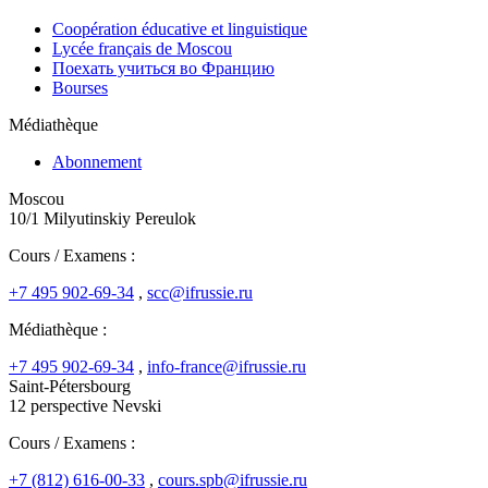
Coopération éducative et linguistique
Lycée français de Moscou
Поехать учиться во Францию
Bourses
Médiathèque
Abonnement
Moscou
10/1 Milyutinskiy Pereulok
Cours / Examens :
+7 495 902-69-34
,
scc@ifrussie.ru
Médiathèque :
+7 495 902-69-34
,
info-france@ifrussie.ru
Saint-Pétersbourg
12 perspective Nevski
Cours / Examens :
+7 (812) 616-00-33
,
cours.spb@ifrussie.ru