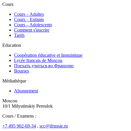
Cours
Сours – Adultes
Cours – Enfants
Cours – Adolescents
Comment s'inscrire
Tarifs
Education
Coopération éducative et linguistique
Lycée français de Moscou
Поехать учиться во Францию
Bourses
Médiathèque
Abonnement
Moscou
10/1 Milyutinskiy Pereulok
Cours / Examens :
+7 495 902-69-34
,
scc@ifrussie.ru