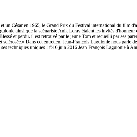
t un César en 1965, le Grand Prix du Festival international du film d'a
uionie ainsi que la scénariste Anik Leray étaient les invités d'honneur
sé et perdu, il est retrouvé par le jeune Tom et recueilli par ses paren
t sclérosée.» Dans cet entretien, Jean-François Laguionie nous parle de 
 de ses techniques uniques ! ©16 juin 2016 Jean-François Laguionie à A