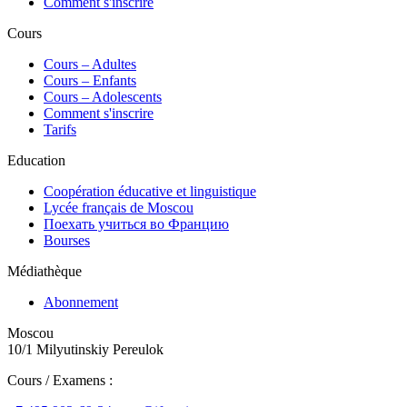
Comment s'inscrire
Cours
Сours – Adultes
Cours – Enfants
Cours – Adolescents
Comment s'inscrire
Tarifs
Education
Coopération éducative et linguistique
Lycée français de Moscou
Поехать учиться во Францию
Bourses
Médiathèque
Abonnement
Moscou
10/1 Milyutinskiy Pereulok
Cours / Examens :