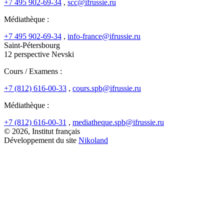
+7 495 902-69-34
,
scc@ifrussie.ru
Médiathèque :
+7 495 902-69-34
,
info-france@ifrussie.ru
Saint-Pétersbourg
12 perspective Nevski
Cours / Examens :
+7 (812) 616-00-33
,
cours.spb@ifrussie.ru
Médiathèque :
+7 (812) 616-00-31
,
mediatheque.spb@ifrussie.ru
© 2026, Institut français
Développement du site
Nikoland