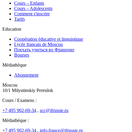
Cours – Enfants
Cours – Adolescents
Comment s'inscrire
Tarifs
Education
Coopération éducative et linguistique
Lycée français de Moscou
Поехать учиться во Францию
Bourses
Médiathèque
Abonnement
Moscou
10/1 Milyutinskiy Pereulok
Cours / Examens :
+7 495 902-69-34
,
scc@ifrussie.ru
Médiathèque :
+7 495 902-69-34
,
info-france@ifrussie.ru