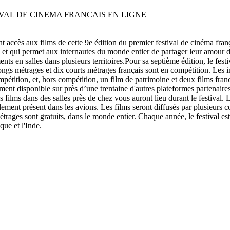
nt accès aux films de cette 9e édition du premier festival de cinéma fra
s et qui permet aux internautes du monde entier de partager leur amour d
ts en salles dans plusieurs territoires.Pour sa septième édition, le fes
ongs métrages et dix courts métrages français sont en compétition. Les inte
pétition, et, hors compétition, un film de patrimoine et deux films fra
nt disponible sur près d’une trentaine d'autres plateformes partenaires,
lms dans des salles près de chez vous auront lieu durant le festival. Le
lement présent dans les avions. Les films seront diffusés par plusieurs 
étrages sont gratuits, dans le monde entier. Chaque année, le festival est 
ique et l'Inde.