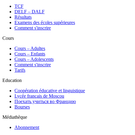
TCF
DELF – DALF
Résultats
Examens des écoles supérieures
Comment s'inscrire
Cours
Сours – Adultes
Cours – Enfants
Cours – Adolescents
Comment s'inscrire
Tarifs
Education
Coopération éducative et linguistique
Lycée français de Moscou
Поехать учиться во Францию
Bourses
Médiathèque
Abonnement