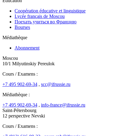
Education
Coopération éducative et linguistique
Lycée français de Moscou
Поехать учиться во Францию
Bourses
Médiathèque
Abonnement
Moscou
10/1 Milyutinskiy Pereulok
Cours / Examens :
+7 495 902-69-34
,
scc@ifrussie.ru
Médiathèque :
+7 495 902-69-34
,
info-france@ifrussie.ru
Saint-Pétersbourg
12 perspective Nevski
Cours / Examens :