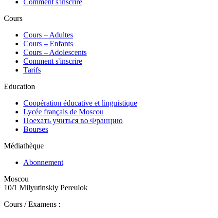
Comment s'inscrire
Cours
Сours – Adultes
Cours – Enfants
Cours – Adolescents
Comment s'inscrire
Tarifs
Education
Coopération éducative et linguistique
Lycée français de Moscou
Поехать учиться во Францию
Bourses
Médiathèque
Abonnement
Moscou
10/1 Milyutinskiy Pereulok
Cours / Examens :