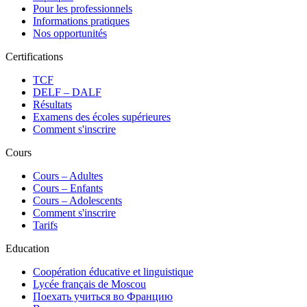
Pour les professionnels
Informations pratiques
Nos opportunités
Certifications
TCF
DELF – DALF
Résultats
Examens des écoles supérieures
Comment s'inscrire
Cours
Сours – Adultes
Cours – Enfants
Cours – Adolescents
Comment s'inscrire
Tarifs
Education
Coopération éducative et linguistique
Lycée français de Moscou
Поехать учиться во Францию