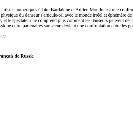
artistes numériques Claire Bardainne et Adrien Mondot est une confront
t physique du danseur s'articule-t-il avec le monde irréel et éphémère d
tique, et le spectateur ne comprend plus comment les danseurs peuvent décol
que entre partenaires sur scène devient une confrontation entre les poss
nce.
français de Russie