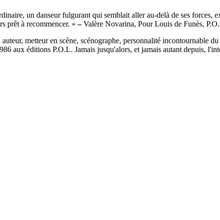
dinaire, un danseur fulgurant qui semblait aller au-delà de ses forces, e
ours prêt à recommencer. »
–
Valère Novarina, Pour Louis de Funès, P.O
auteur, metteur en scène, scénographe, personnalité incontournable du 
1986 aux éditions P.O.L. Jamais jusqu'alors, et jamais autant depuis, l'in