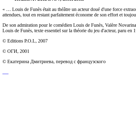
« … Louis de Funès était au théâtre un acteur doué d'une force extraor
attendues, tout en restant parfaitement économe de son effort et touj
De son admiration pour le comédien Louis de Funès, Valère Novarina 
Louis de Funès, texte essentiel sur la théorie du jeu d'acteur, paru en 
© Editions P.O.L, 2007
© ОГИ, 2001
© Екатерина Дмитриева, перевод с французского