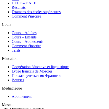
DELF – DALF
Résultats
Examens des écoles supérieures
Comment s'inscrire
Cours
Сours – Adultes
Cours – Enfants
Cours – Adolescents
Comment s'inscrire
Tarifs
Education
Coopération éducative et linguistique
Lycée français de Moscou
Поехать учиться во Францию
Bourses
Médiathèque
Abonnement
Moscou