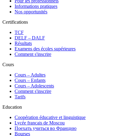
Pour les professionnels
Informations pratiques
Nos opportunités
Certifications
TCF
DELF – DALF
Résultats
Examens des écoles supérieures
Comment s'inscrire
Cours
Сours – Adultes
Cours – Enfants
Cours – Adolescents
Comment s'inscrire
Tarifs
Education
Coopération éducative et linguistique
Lycée français de Moscou
Поехать учиться во Францию
Bourses