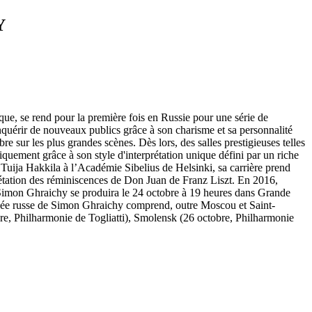
Y
que, se rend pour la première fois en Russie pour une série de
onquérir de nouveaux publics grâce à son charisme et sa personnalité
sur les plus grandes scènes. Dès lors, des salles prestigieuses telles
quement grâce à son style d'interprétation unique défini par un riche
uija Hakkila à l’Académie Sibelius de Helsinki, sa carrière prend
prétation des réminiscences de Don Juan de Franz Liszt. En 2016,
 Simon Ghraichy se produira le 24 octobre à 19 heures dans Grande
rnée russe de Simon Ghraichy comprend, outre Moscou et Saint-
bre, Philharmonie de Togliatti), Smolensk (26 octobre, Philharmonie