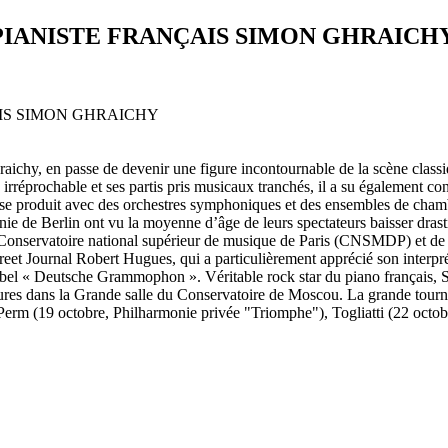
PIANISTE FRANÇAIS SIMON GHRAICH
raichy, en passe de devenir une figure incontournable de la scène classi
é irréprochable et ses partis pris musicaux tranchés, il a su également c
e produit avec des orchestres symphoniques et des ensembles de chambre 
e de Berlin ont vu la moyenne d’âge de leurs spectateurs baisser drasti
Conservatoire national supérieur de musique de Paris (CNSMDP) et de T
Street Journal Robert Hugues, qui a particulièrement apprécié son inter
label « Deutsche Grammophon ». Véritable rock star du piano français,
 heures dans la Grande salle du Conservatoire de Moscou. La grande tou
, Perm (19 octobre, Philharmonie privée "Triomphe"), Togliatti (22 octo
.