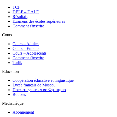
TCF
DELF – DALF
Résultats
Examens des écoles supérieures
Comment s'inscrire
Cours
Сours – Adultes
Cours – Enfants
Cours – Adolescents
Comment s'inscrire
Tarifs
Education
Coopération éducative et linguistique
Lycée français de Moscou
Поехать учиться во Францию
Bourses
Médiathèque
Abonnement