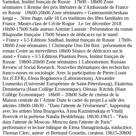
Samokat, Institut français de Russie 17h00 - 18h00 Zone
séminaires 1 Remise des prix littéraires de l’Ambassade de France
en Russie 19h00-20h00 Zone séminaires « Gastronomitcheskaia
kniga ». 3ème étage, salle 18 Les traditions des fêtes familiales en
France. Master-class de Cécile Rogue Le 1er décembre 2018
16h00-17h00 Salle auteurs Antoine Laurain : Présentation du roman
Rhapsodie française 17h00 Séance de dédicaces sur le stand
« France » I-5 Editions Sindbad, Institut français de Russie 17h00-
18h00 Zone séminaires 1 Christophe Ono Dit Biot : présentation du
roman Croire au merveilleux 18h00 Séance de dédicaces sur le
stand « France » I-5 Editions Phantom Press, Institut français de
Russie 19h00-20h00 Zone séminaires 1 Laboratorium: Russian
Review of Social Research. Nouvelles thématiques des recherches
franco-russes en sociologie. Aveс la participation de Pierre-Louis
Six (CEFR), Elena Bogdanova (Laboratorium), Alexandre
Loutsenko (Université Européenne de Saint-Pétersbourg), Ekaterina
Demintseva (Haut Collège Economique), Olessia Kitchik (Haut
Collège Economique) 18h00 – 20h00 Salle de cinéma de la
Maison centrale de l’Artiste Dans le cadre du projet La salle des
attentes 18h00-18h30 - "Dans l'attente de l'évènement", happening
avec les artistes Irina Brazgovka, Anna Kuzminsakaja et Vitalij
Borovik et la poétesse Natalia Beshlebnaja. 18h30-19h15 - "Paris
dans l'attente de Moscou- Moscou dans l'attente de Paris"
performance et lecture bilingue de Elena Shmagrinskaja, traductrice,
Thomas Clerc, auteur et Bertrand Gosselin, curateur. 19h15-20h00