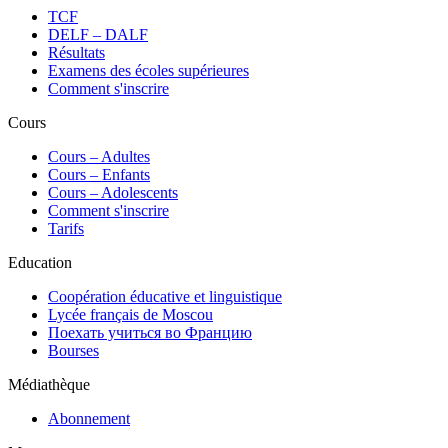
TCF
DELF – DALF
Résultats
Examens des écoles supérieures
Comment s'inscrire
Cours
Сours – Adultes
Cours – Enfants
Cours – Adolescents
Comment s'inscrire
Tarifs
Education
Coopération éducative et linguistique
Lycée français de Moscou
Поехать учиться во Францию
Bourses
Médiathèque
Abonnement