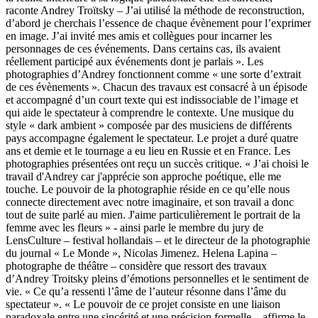
raconte Andrey Troïtsky – J’ai utilisé la méthode de reconstruction,
d’abord je cherchais l’essence de chaque évènement pour l’exprimer
en image. J’ai invité mes amis et collègues pour incarner les
personnages de ces événements. Dans certains cas, ils avaient
réellement participé aux événements dont je parlais ». Les
photographies d’Andrey fonctionnent comme « une sorte d’extrait
de ces évènements ». Chacun des travaux est consacré à un épisode
et accompagné d’un court texte qui est indissociable de l’image et
qui aide le spectateur à comprendre le contexte. Une musique du
style « dark ambient » composée par des musiciens de différents
pays accompagne également le spectateur. Le projet a duré quatre
ans et demie et le tournage a eu lieu en Russie et en France. Les
photographies présentées ont reçu un succès critique. « J’ai choisi le
travail d'Andrey car j'apprécie son approche poétique, elle me
touche. Le pouvoir de la photographie réside en ce qu’elle nous
connecte directement avec notre imaginaire, et son travail a donc
tout de suite parlé au mien. J'aime particulièrement le portrait de la
femme avec les fleurs » - ainsi parle le membre du jury de
LensCulture – festival hollandais – et le directeur de la photographie
du journal « Le Monde », Nicolas Jimenez. Helena Lapina –
photographe de théâtre – considère que ressort des travaux
d’Andrey Troitsky pleins d’émotions personnelles et le sentiment de
vie. « Ce qu’a ressenti l’âme de l’auteur résonne dans l’âme du
spectateur ». « Le pouvoir de ce projet consiste en une liaison
paradoxale entre une sincérité et une précision formelle – affirme le