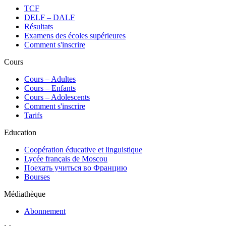
TCF
DELF – DALF
Résultats
Examens des écoles supérieures
Comment s'inscrire
Cours
Сours – Adultes
Cours – Enfants
Cours – Adolescents
Comment s'inscrire
Tarifs
Education
Coopération éducative et linguistique
Lycée français de Moscou
Поехать учиться во Францию
Bourses
Médiathèque
Abonnement