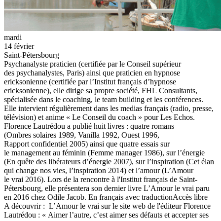
mardi
14 février
Saint-Pétersbourg
Psychanalyste praticien (certifiée par le Conseil supérieur
des psychanalystes, Paris) ainsi que praticien en hypnose
ericksonienne (certifiée par l’Institut français d’hypnose
ericksonienne), elle dirige sa propre société, FHL Consultants,
spécialisée dans le coaching, le team building et les conférences.
Elle intervient régulièrement dans les medias français (radio, presse,
télévision) et anime « Le Conseil du coach » pour Les Echos.
Florence Lautrédou a publié huit livres : quatre romans
(Ombres solaires 1989, Vanilla 1992, Ouest 1996,
Rapport confidentiel 2005) ainsi que quatre essais sur
le management au féminin (Femme manager 1986), sur l’énergie
(En quête des libérateurs d’énergie 2007), sur l’inspiration (Cet élan
qui change nos vies, l’inspiration 2014) et l’amour (L’Amour
le vrai 2016). Lors de la rencontre à l'Institut français de Saint-
Pétersbourg, elle présentera son dernier livre L’Amour le vrai paru
en 2016 chez Odile Jacob. En français avec traductionAccès libre
A découvrir : L’Amour le vrai sur le site web de l'éditeur Florence
Lautrédou : « Aimer l’autre, c’est aimer ses défauts et accepter ses